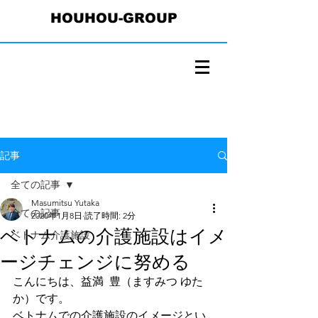
HOUHOU-GROUP
記事
全ての記事
Masumitsu Yutaka
全ての記事
2020年1月8日
読了時間: 2分
ベトナムの介護施設はイメ
ベトナム介護施設
ージチェンジに努める
こんにちは、益満  豊（ますみつ ゆた
か）です。
ベトナムでの介護施設のイメージとい