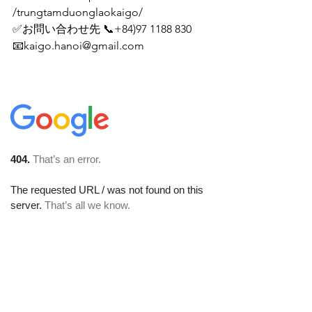
/trungtamduonglaokaigo/
✅お問い合わせ先 📞+84)97 1188 830
📧kaigo.hanoi@gmail.com