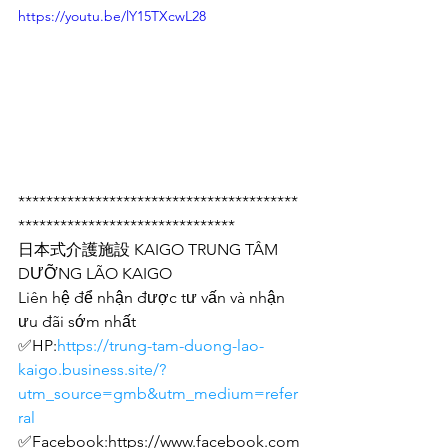
https://youtu.be/lY15TXcwL28
****************************************
*******************************
日本式介護施設 KAIGO TRUNG TÂM 
DƯỠNG LÃO KAIGO
Liên hệ để nhận được tư vấn và nhận 
ưu đãi sớm nhất
✅HP:
https://trung-tam-duong-lao-
kaigo.business.site/?
utm_source=gmb&utm_medium=refer
ral
✅Facebook:https://www.facebook.com