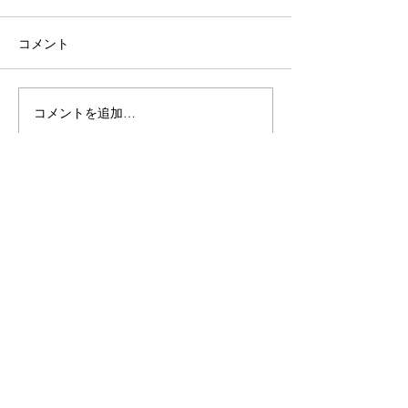
コメント
コメントを追加…
ベトナム介護施設は日本
コロナウィルス
の介護施設より過酷
トナム介護施設
メルマガ配信登録
Sign Up