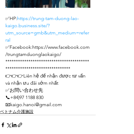
✅HP:
https://trung-tam-duong-lao-
kaigo.business.site/?
utm_source=gmb&utm_medium=refer
ral
✅Facebook:https://www.facebook.com
/trungtamduonglaokaigo/
****************************************
*******************************
👉👉👉Liên hệ để nhận được tư vấn 
và nhận ưu đãi sớm nhất
✅お問い合わせ先
📞+84)97 1188 830
📧kaigo.hanoi@gmail.com
ベトナム介護施設