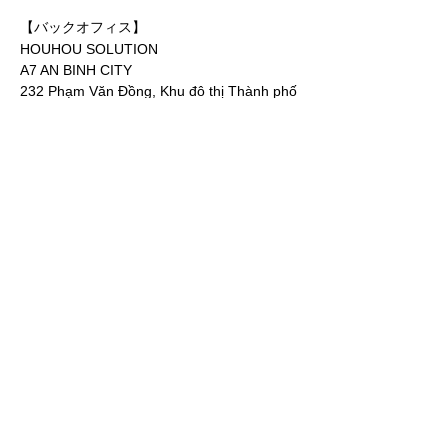
【バックオフィス】
HOUHOU SOLUTION
A7 AN BINH CITY
232 Phạm Văn Đồng, Khu đô thị Thành phố
Giao lưu, Bắc Từ Liêm, Hà Nội
メルマガ配信登録
Sign Up