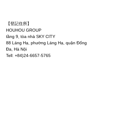
【登記住所】
HOUHOU GROUP
tầng 9, tòa nhà SKY CITY
88 Láng Hạ, phường Láng Hạ, quận Đống
Đa, Hà Nội
Tell:
+84)24-6657-5765